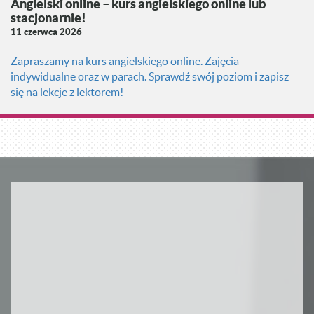
Angielski online – kurs angielskiego online lub
stacjonarnie!
11 czerwca 2026
Zapraszamy na kurs angielskiego online. Zajęcia
indywidualne oraz w parach. Sprawdź swój poziom i zapisz
się na lekcje z lektorem!