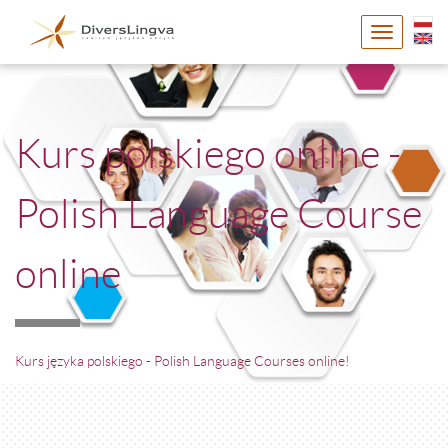
Toggle
navigatio
Kurs polskiego online -
Polish Language Course
online
Kurs języka polskiego - Polish Language Courses online!