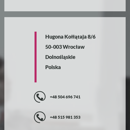
Hugona Kołłątaja 8/6
50-003 Wrocław
Dolnośląskie
Polska
+48 504 696 741
+48 515 981 353