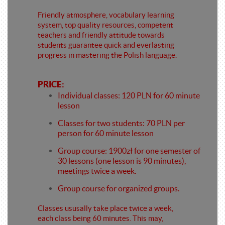
Friendly atmosphere, vocabulary learning
system, top quality resources, competent
teachers and friendly attitude towards
students guarantee quick and everlasting
progress in mastering the Polish language.
PRICE:
Individual classes: 120 PLN for 60 minute
lesson
Classes for two students: 70 PLN per
person for 60 minute lesson
Group course: 1900zł for one semester of
30 lessons (one lesson is 90 minutes),
meetings twice a week.
Group course for organized groups.
Classes ususally take place twice a week,
each class being 60 minutes. This may,