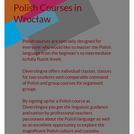
Polish Courses in
Wrocław
Polish courses are specially designed for
everyone who would like to master the Polish
language from the beginner’s to intermediate
to fully fluent levels.
Diverslingva offers individual classes, classes
for two students with comparable command
of Polish and group courses for organised
groups.
By signing up for a Polish course at
Diverslingva you get the linguistic guidance
and tuition by professional teachers
passionate about the Polish language as well
as an excellent opportunity to explore the
magnificent Polish culture and customs.