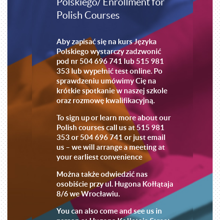
Polskiego/ Enrollment for
Polish Courses
Aby zapisać się na kurs Języka
Polskiego wystarczy zadzwonić
pod nr 504 696 741 lub 515 981
353 lub wypełnić test online. Po
sprawdzeniu umówimy Cię na
krótkie spotkanie w naszej szkole
oraz rozmowę kwalifikacyjną.
To sign up or learn more about our
Polish courses call us at 515 981
353 or 504 696 741 or just email
us – we will arrange a meeting at
your earliest convenience
Można także odwiedzić nas
osobiście przy ul. Hugona Kołłątaja
8/6 we Wrocławiu.
You can also come and see us in