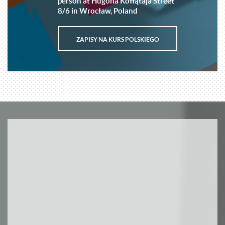
person at Hugona Kołłątaja Street
8/6 in Wrocław, Poland
ZAPISY NA KURS POLSKIEGO