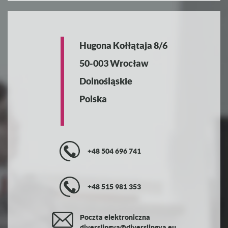
Hugona Kołłątaja 8/6
50-003 Wrocław
Dolnośląskie
Polska
+48 504 696 741
+48 515 981 353
Poczta elektroniczna
diverslingva@diverslingva.eu