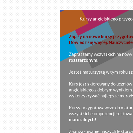
Kursy angielskiego przyg
Zapisy na nowe kursy przygoto
Dowiedz się więcej. Nauczyciele 
Zapraszamy wszystkich na nowy 
rozszerzonym.
Jesteś maturzystą w tym roku szk
Kurs jest skierowany do uczniów
angielskiego z dobrym wynikiem.
wykorzystywać najlepsze metody
Kursy przygotowawcze do matury
wszystkich kompetencji testowa
maturalnych!
Zaangażowanie naszych lektorów 