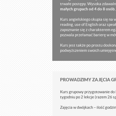
trwałe postępy. Wysoka zdawalno
małych grupach od 4 do 8 osób
Kurs angielskiego skupia się na w
reading, use of English oraz spe
zapoznanie się z charakterem eg
pozwala przełamać barierę w mó
Kurs jest także po prostu dosko
podwyższeniem swoich umiejętnoś
PROWADZIMY ZAJĘCIA GR
Kurs grupowy przygotowanie do Ma
tygodniu po 2 lekcje (razem 26 s
Zajęcia w dwójkach – ilość godzi