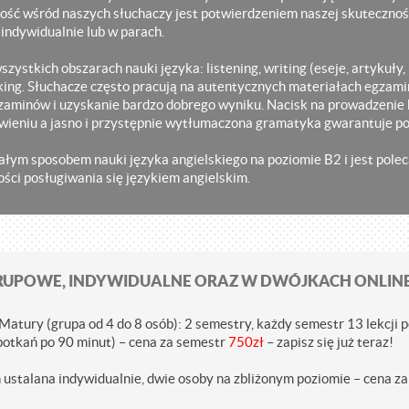
ść wśród naszych słuchaczy jest potwierdzeniem naszej skutecznośc
, indywidualnie lub w parach.
szystkich obszarach nauki języka: listening, writing (eseje, artykuły, 
aking. Słuchacze często pracują na autentycznych materiałach egzam
zaminów i uzyskanie bardzo dobrego wyniku. Nacisk na prowadzenie 
wieniu a jasno i przystępnie wytłumaczona gramatyka gwarantuje 
nałym sposobem nauki języka angielskiego na poziomie B2 i jest po
ci posługiwania się językiem angielskim.
UPOWE, INDYWIDUALNE ORAZ W DWÓJKACH ONLINE 
tury (grupa od 4 do 8 osób): 2 semestry, każdy semestr 13 lekcji p
potkań po 90 minut) – cena za semestr
750zł
–
zapisz się już teraz
!
n ustalana indywidualnie, dwie osoby na zbliżonym poziomie – cena za