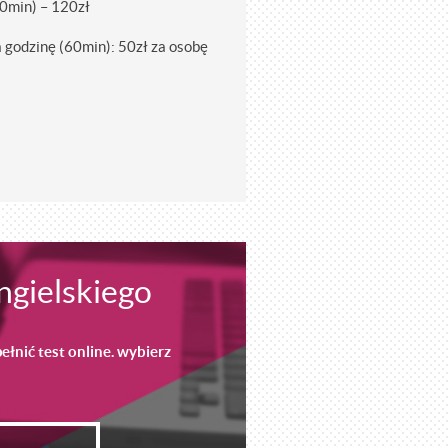
60min) – 120zł
a godzinę (60min): 50zł za osobę
ngielskiego
łnić test online. wybierz