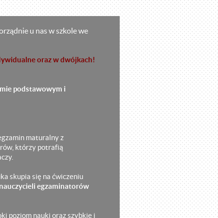
orządnie u nas w szkole we
dywidualne oraz w dwójkach!
omie podstawowym i
 egzamin maturalny z
rów, którzy potrafią
czy.
a skupia się na ćwiczeniu
nauczycieli egzaminatorów
i poziom nauki oraz szybkie i