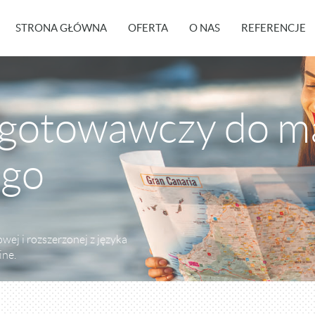
STRONA GŁÓWNA
OFERTA
O NAS
REFERENCJE
ygotowawczy do ma
ego
ej i rozszerzonej z języka
ine.