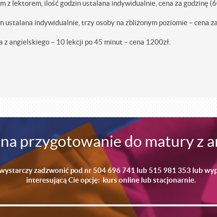
m z lektorem, ilość godzin ustalana indywidualnie, cena za godzinę (
zin ustalana indywidualnie, trzy osoby na zbliżonym poziomie – cena z
 z angielskiego – 10 lekcji po 45 minut – cena 1200zł.
ę na przygotowanie do matury z a
 wystarczy zadzwonić pod nr 504 696 741 lub 515 981 353 lub wype
interesującą Cie opcję: kurs online lub stacjonarnie.