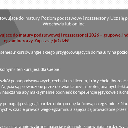
otowujące do
matury. Poziom podstawowy i rozszerzony.
Ucz się p
Wrocławiu lub online.
wujące do matury podstawowej i rozszerzonej 2026 – grupowe, in
– egzaminatorzy. Zapisz się już dziś!
semestr kursów angielskiego przygotowujących do
matury na pozi
olnym? Ten kurs jest dla Ciebie!
 szkół ponadpodstawowych, technikum i liceum, który chcieliby zdać
 Zajęcia są prowadzone przez doświadczonych, profesjonalnych lekto
 nauczania aby maksymalnie podnieść kompetencje językowe słucha
 pomagają osiągnąć bardzo dobrą ocenę końcową na egzaminie. Nauk
nych w czasie prawdziwego egzaminu a zajęcia są prowadzone przez
oraz starannie wybrane materiały do nauki zapewniają bardzo wysok