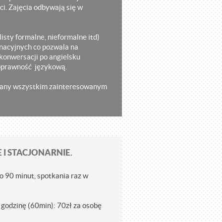
i. Zajęcia odbywają się w
listy formalne, nieformalne itd)
inacyjnych co pozwala na
konwersacji po angielsku
poprawność językową.
lecany wszystkim zainteresowanym
I STACJONARNIE.
o 90 minut, spotkania raz w
 godzinę (60min): 70zł za osobę