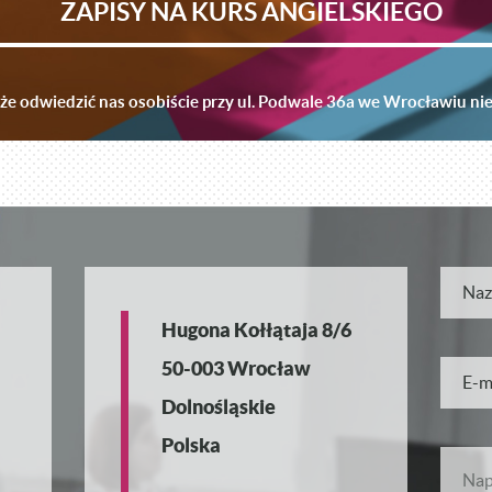
ZAPISY NA KURS ANGIELSKIEGO
e odwiedzić nas osobiście przy ul. Podwale 36a we Wrocławiu ni
Hugona Kołłątaja 8/6
50-003 Wrocław
Dolnośląskie
Polska