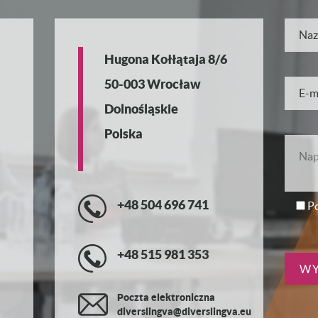
Hugona Kołłątaja 8/6
50-003 Wrocław
Dolnośląskie
Polska
+48 504 696 741
Po
+48 515 981 353
Poczta elektroniczna
diverslingva@diverslingva.eu