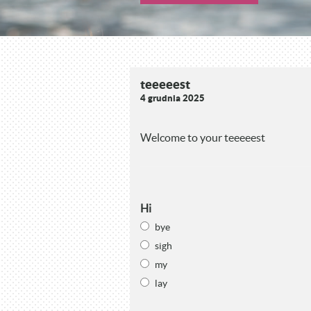
teeeeest
4 grudnia 2025
Welcome to your teeeeest
Hi
bye
sigh
my
lay