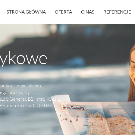
STRONA GŁÓWNA
OFERTA
O NAS
REFERENCJE
zykowe
nline: angielskiego,
iego oraz kursy
LTS General, B2 First, TOEFL,
CPE, matura oraz GOETHE