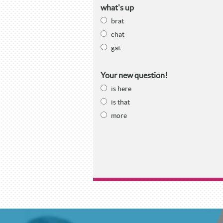
what's up
brat
chat
gat
Your new question!
is here
is that
more