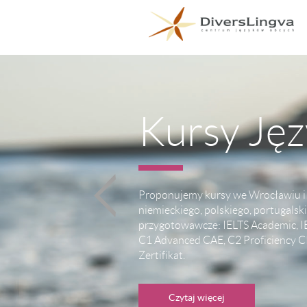
Kursy Ję
Proponujemy kursy we Wrocławiu i o
niemieckiego, polskiego, portugalsk
przygotowawcze: IELTS Academic, IE
C1 Advanced CAE, C2 Proficiency 
Zertifikat.
Czytaj więcej