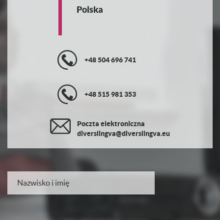
Polska
+48 504 696 741
+48 515 981 353
Poczta elektroniczna
diverslingva@diverslingva.eu