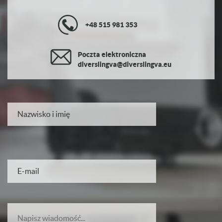
+48 515 981 353
Poczta elektroniczna
diverslingva@diverslingva.eu