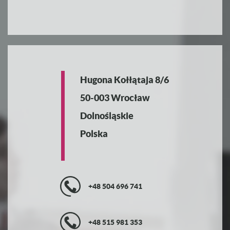
Hugona Kołłątaja 8/6
50-003 Wrocław
Dolnośląskie
Polska
+48 504 696 741
+48 515 981 353