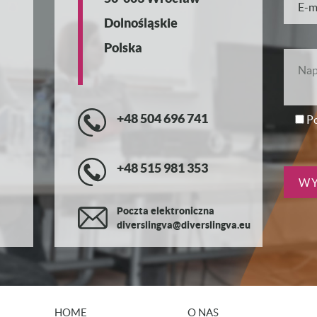
Dolnośląskie
Polska
+48 504 696 741
Po
+48 515 981 353
Poczta elektroniczna
diverslingva@diverslingva.eu
HOME
O NAS