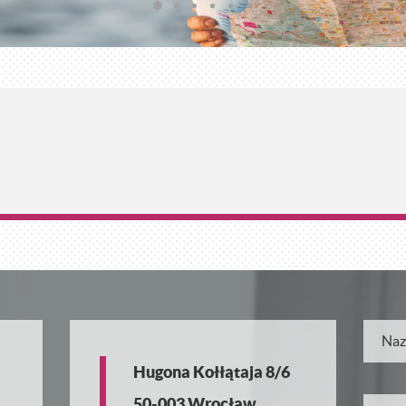
Hugona Kołłątaja 8/6
50-003 Wrocław