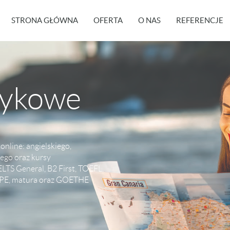
STRONA GŁÓWNA
OFERTA
O NAS
REFERENCJE
zykowe
nline: angielskiego,
iego oraz kursy
LTS General, B2 First, TOEFL,
CPE, matura oraz GOETHE