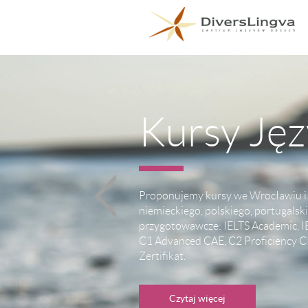
Kursy Ję
Proponujemy kursy we Wrocławiu i o
niemieckiego, polskiego, portugalsk
przygotowawcze: IELTS Academic, IE
C1 Advanced CAE, C2 Proficiency 
Zertifikat.
Czytaj więcej