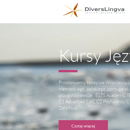
kowe
ngielskiego,
z kursy
ral, B2 First, TOEFL,
tura oraz GOETHE