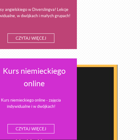
sy angielskiego w Diverslingva! Lekcje
widualne, w dwójkach i małych grupach!
CZYTAJ WIĘCEJ
Kurs niemieckiego
online
Kurs niemieckiego online - zajęcia
indywidualne i w dwójkach!
CZYTAJ WIĘCEJ