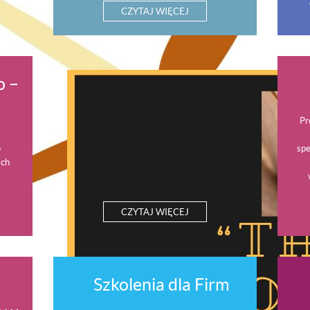
CZYTAJ WIĘCEJ
o –
Pr
o
spe
ach
CZYTAJ WIĘCEJ
Szkolenia dla Firm