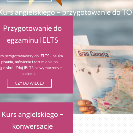
Kurs angielskiego – przygotowanie do T
Przygotowanie do
rzygotowanie do egzaminu TOEFL we
Wrocławiu - zajęcia indywidualne, w
egzaminu IELTS
wójkach i grupowe! Kurs angielskiego
online lub stacjonarnie.
rs przygotowawczy do IELTS - nauka
pisania, mówienia i rozumienia po
gielsku!! Zdaj IELTS na wymarzonym
poziomie.
CZYTAJ WIĘCEJ
Kurs angielskiego –
konwersacje