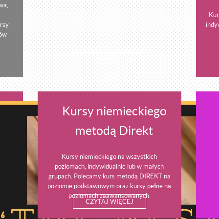
wa,
Kur
rsy
indy
nów
CZYTAJ WIĘCEJ
Kursy niemieckiego
metodą Direkt
Kursy niemieckiego na wszystkich
poziomach, indywidualnie lub w małych
grupach. Polecamy kurs metodą DIREKT na
poziomie podstawowym oraz kursy pełne na
poziomach zaawansowanych.
CZYTAJ WIĘCEJ