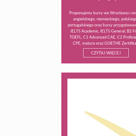
Proponujemy kursy we Wrocławiu i onl
angielskiego, niemieckiego, polskieg
portugalskiego oraz kursy przygotowa
IELTS Academic, IELTS General, B2 Fi
TOEFL, C1 Advanced CAE, C2 Profici
CPE, matura oraz GOETHE Zertifika
CZYTAJ WIĘCEJ