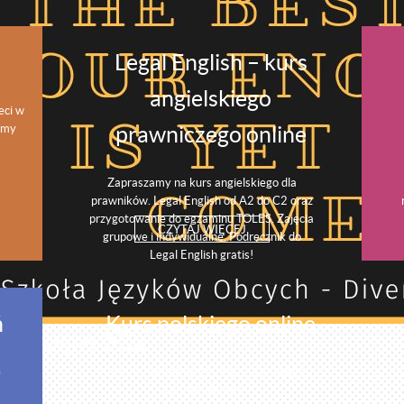
Legal English – kurs
angielskiego
eci w
amy
prawniczego online
Zapraszamy na kurs angielskiego dla
prawników. Legal English od A2 do C2 oraz
przygotowanie do egzaminu TOLES. Zajęcia
CZYTAJ WIĘCEJ
grupowe i indywidualne. Podręcznik do
Legal English gratis!
ń
Kurs polskiego online
wakacyjne 2026
e
Kurs języka polskiego - Polish Language
Courses online!