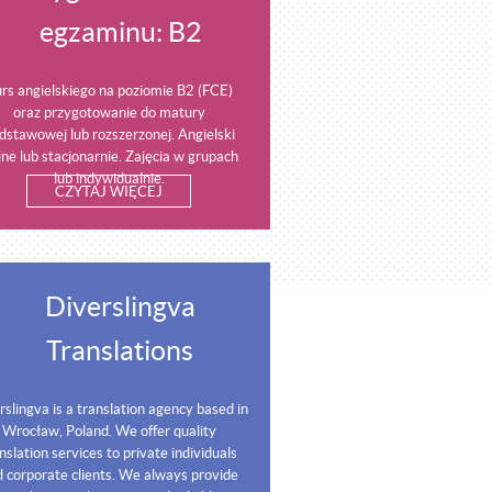
egzaminu: B2
rs angielskiego na poziomie B2 (FCE)
oraz przygotowanie do matury
dstawowej lub rozszerzonej. Angielski
ine lub stacjonarnie. Zajęcia w grupach
lub indywidualnie.
CZYTAJ WIĘCEJ
Diverslingva
Translations
rslingva is a translation agency based in
Wrocław, Poland. We offer quality
nslation services to private individuals
 corporate clients. We always provide