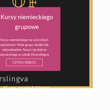
Kursy niemieckiego
grupowe
Kursy niemieckiego na wszystkich
poziomach. Małe grupy, dwójki lub
indywidualnie. Naucz się dobrze
niemieckiego w szkole Diverslingva.
CZYTAJ WIĘCEJ
Kurs angielskiego
online