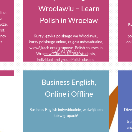
Wrocławiu – Learn
ine:
o,
Polish in Wrocław
wcze:
Ku
rst,
ency
Kursy języka polskiego we Wrocławiu,
po
t.
kursy polskiego online, zajęcia indywidualne,
onl
w dwójkach oraz grupowe. Polish courses in
CZYTAJ WIĘCEJ
Wrocław. Classes for two students,
individual and group Polish classes.
Business English,
Online i Offline
Business English indywidualnie, w dwójkach
Dive
lub w grupach!
tra
and