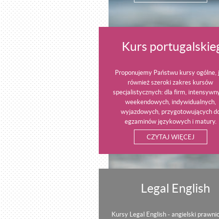
Kurs portugalskie
Proponujemy Państwu kursy ogólne, 
również szeroki zakres kursów
specjalistycznych: dla firm, intensywn
weekendowych, indywidualnych,
wyjazdowych, przygotowujących d
egzaminów językowych i matury.
CZYTAJ WIĘCEJ
Legal English
Dlaczego warto wy
Kursy Legal English - angielski prawnic