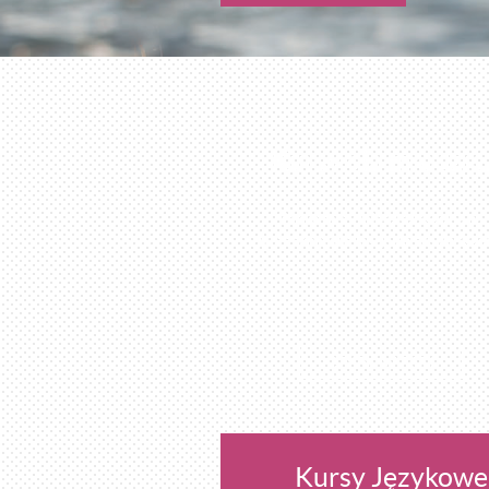
Kursy dla młodzie
Zapraszamy młodzież szkolną na
niezapomniane lekcje do nas do szko
CZYTAJ WIĘCEJ
Kursy Językowe