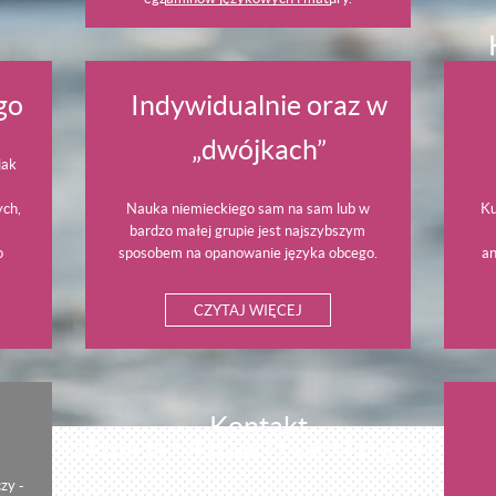
go
Indywidualnie oraz w
P
„dwójkach”
d
jak
ych,
Nauka niemieckiego sam na sam lub w
Ku
bardzo małej grupie jest najszybszym
o
sposobem na opanowanie języka obcego.
an
CZYTAJ WIĘCEJ
Kontakt
brać szkołę językową DiversLingva?
zy -