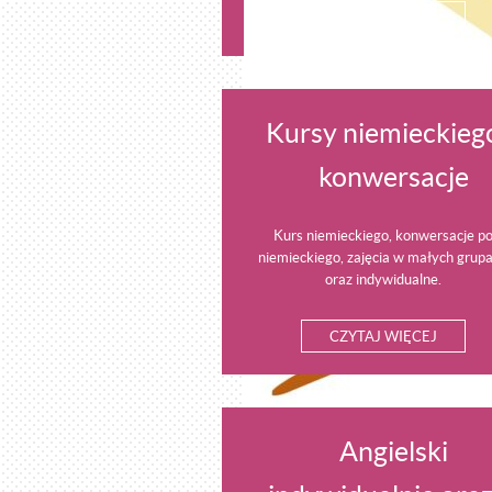
CZYTAJ WIĘCEJ
Kursy niemieckieg
konwersacje
Kurs niemieckiego, konwersacje p
niemieckiego, zajęcia w małych grup
oraz indywidualne.
CZYTAJ WIĘCEJ
Angielski