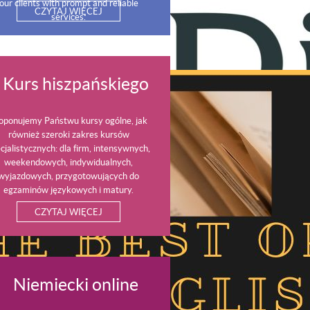
our clients with prompt and reliable
CZYTAJ WIĘCEJ
services.
Kurs hiszpańskiego
oponujemy Państwu kursy ogólne, jak
również szeroki zakres kursów
cjalistycznych: dla firm, intensywnych,
weekendowych, indywidualnych,
wyjazdowych, przygotowujących do
egzaminów językowych i matury.
CZYTAJ WIĘCEJ
Niemiecki online