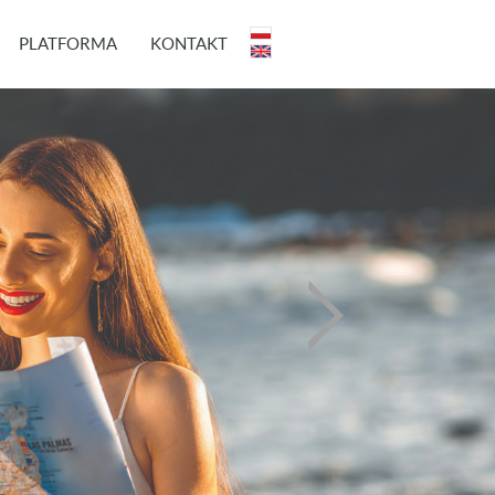
PLATFORMA
KONTAKT
Business En
Business English indywidualnie, w dwójkach
Czytaj więcej