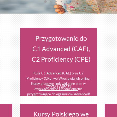
ży
Przygotowanie do
C1 Advanced (CAE),
ły!
C2 Proficiency (CPE)
Kurs C1 Advanced (CAE) oraz C2
Proficiency (CPE) we Wrocławiu lub online.
Kursy grupowe, indywidualne oraz w
CZYTAJ WIĘCEJ
dwójkach online lub stacjonarnie
przygotowujące do egzaminów Advanced!
Kursy Polskiego we